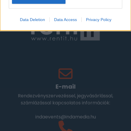
Szakmai partnerek
Data Deletion
Data Access
Privacy Policy
E-mail
Rendezvényszervezéssel, jegyvásárlással,
számlázással kapcsolatos információk:
indaevents@indamedia.hu