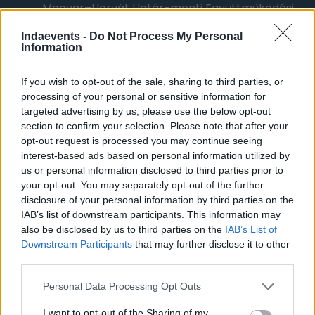
Magyar–Horvát Határ-menti Együttműködési
Operatív Program 2007–2013, VÁTI Stratégiai
Indaevents -
Do Not Process My Personal
Tervezési Igazgatóság, vezető tervező; a
Information
Bolognai Egyetem Erasmus Mundus Master in
Eastern European Research fakultás tagja, a
If you wish to opt-out of the sale, sharing to third parties, or
Nyugat-magyarországi Egyetem Doktori
processing of your personal or sensitive information for
Iskolájának témakiírója.[3] Rendszeresen tanít
targeted advertising by us, please use the below opt-out
a Közép-Európai Egyetem Üzleti Iskolájában és
section to confirm your selection. Please note that after your
opt-out request is processed you may continue seeing
a Corvinus Egyetemen.
interest-based ads based on personal information utilized by
2013-ban görög állami ösztöndíjjal Athénban
us or personal information disclosed to third parties prior to
your opt-out. You may separately opt-out of the further
kutatta a görög válságot; munkája eredményeit
disclosure of your personal information by third parties on the
könyvben foglalta össze. Oktatói munkája
IAB’s list of downstream participants. This information may
során például az európai integráció
also be disclosed by us to third parties on the
IAB’s List of
gazdaságtana, nemzetközi politikai
Downstream Participants
that may further disclose it to other
gazdaságtan, Közép-Európa gazdasága, EU
third parties.
szakpolitikák témakörökben ad elő. Kutatási
Please note that this website/app uses one or more Google
Personal Data Processing Opt Outs
területe az európai integráció, különös
services and may gather and store information including but
tekintettel a periféria országaira.
not limited to your visit or usage behaviour. You may click to
I want to opt-out of the Sharing of my