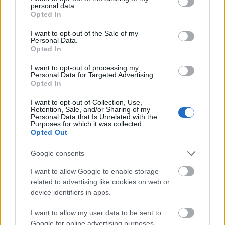
personal data.
grant or deny consent to Google and its third-party tags to
2020-tól a Tudományos Stand Up
Opted In
use your data for below specified purposes in below Google
rendezvényszervező cég előadója.
consent section.
I want to opt-out of the Sale of my
Personal Data.
Opted In
Főtámogató
I want to opt-out of processing my
Personal Data for Targeted Advertising.
Opted In
I want to opt-out of Collection, Use,
Retention, Sale, and/or Sharing of my
Personal Data that Is Unrelated with the
Purposes for which it was collected.
Opted Out
Google consents
I want to allow Google to enable storage
Médiapartner
related to advertising like cookies on web or
device identifiers in apps.
I want to allow my user data to be sent to
Google for online advertising purposes.