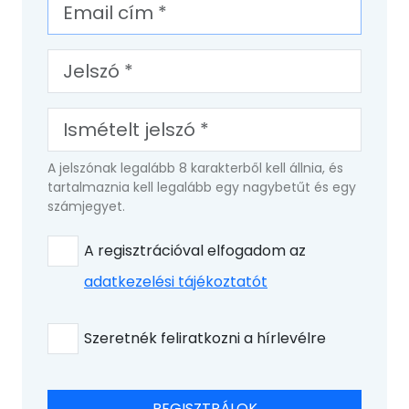
A jelszónak legalább 8 karakterből kell állnia, és
tartalmaznia kell legalább egy nagybetűt és egy
számjegyet.
A regisztrációval elfogadom az
adatkezelési tájékoztatót
Szeretnék feliratkozni a hírlevélre
REGISZTRÁLOK